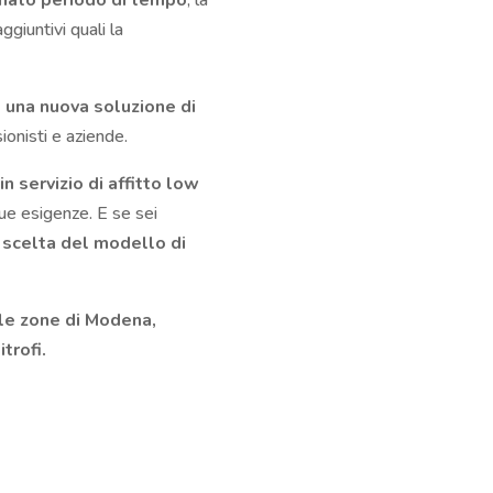
inato periodo di tempo
; la
aggiuntivi quali la
 una nuova soluzione di
ssionisti e aziende.
in servizio di affitto low
tue esigenze. E se sei
scelta del modello di
lle zone di Modena,
trofi.