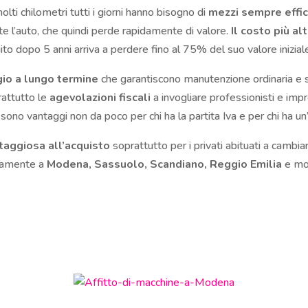
lti chilometri tutti i giorni hanno bisogno di
mezzi sempre effici
nte l’auto, che quindi perde rapidamente di valore.
Il costo più a
uito dopo 5 anni arriva a perdere fino al 75% del suo valore inizial
gio a lungo termine
che garantiscono manutenzione ordinaria e st
rattutto le
agevolazioni fiscali
a invogliare professionisti e imp
a sono vantaggi non da poco per chi ha la partita Iva e per chi ha u
ntaggiosa all’acquisto
soprattutto per i privati abituati a cambia
vamente a
Modena, Sassuolo,
Scandiano, Reggio Emilia
e mol