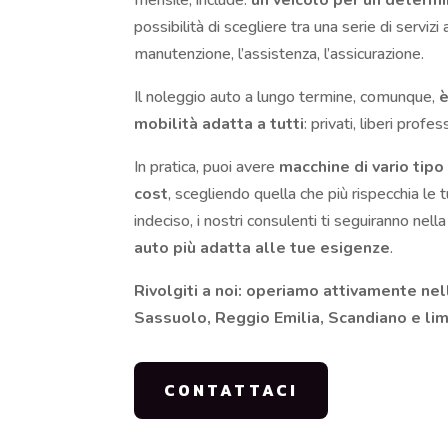
mensile, include:
un
veicolo per un determ
possibilità di scegliere tra una serie di servizi 
manutenzione, l’assistenza, l’assicurazione.
Il noleggio auto a lungo termine, comunque,
è
mobilità adatta a tutti
: privati, liberi profe
In pratica, puoi avere
macchine di vario tipo 
cost
, scegliendo quella che più rispecchia le 
indeciso, i nostri consulenti ti seguiranno nella
auto più adatta alle tue esigenze
.
Rivolgiti a noi: operiamo attivamente ne
Sassuolo, Reggio Emilia, Scandiano e limi
CONTATTACI