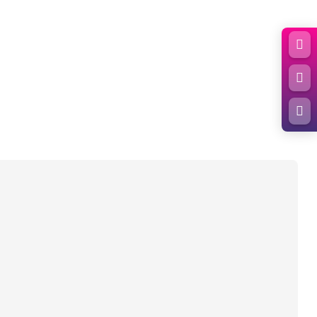


